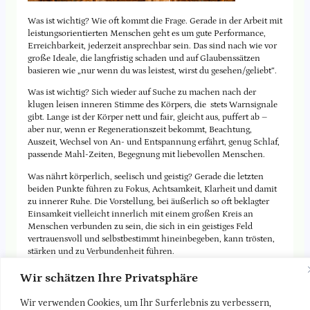
Was ist wichtig? Wie oft kommt die Frage. Gerade in der Arbeit mit
leistungsorientierten Menschen geht es um gute Performance,
Erreichbarkeit, jederzeit ansprechbar sein. Das sind nach wie vor
große Ideale, die langfristig schaden und auf Glaubenssätzen
basieren wie „nur wenn du was leistest, wirst du gesehen/geliebt“.
Was ist wichtig? Sich wieder auf Suche zu machen nach der
klugen leisen inneren Stimme des Körpers, die stets Warnsignale
gibt. Lange ist der Körper nett und fair, gleicht aus, puffert ab –
aber nur, wenn er Regenerationszeit bekommt, Beachtung,
Auszeit, Wechsel von An- und Entspannung erfährt, genug Schlaf,
passende Mahl-Zeiten, Begegnung mit liebevollen Menschen.
Was nährt körperlich, seelisch und geistig? Gerade die letzten
beiden Punkte führen zu Fokus, Achtsamkeit, Klarheit und damit
zu innerer Ruhe. Die Vorstellung, bei äußerlich so oft beklagter
Einsamkeit vielleicht innerlich mit einem großen Kreis an
Menschen verbunden zu sein, die sich in ein geistiges Feld
vertrauensvoll und selbstbestimmt hineinbegeben, kann trösten,
stärken und zu Verbundenheit führen.
Das Wichtige ist selten das, was laut ist. Das Wesentliche im Leben
Wir schätzen Ihre Privatsphäre
ist oft klein, unscheinbar, leise. Es braucht Vertrauen, die eigene
Wahrheit wieder wahrzunehmen. Vertraust du dir (wieder?)
Wir verwenden Cookies, um Ihr Surferlebnis zu verbessern,