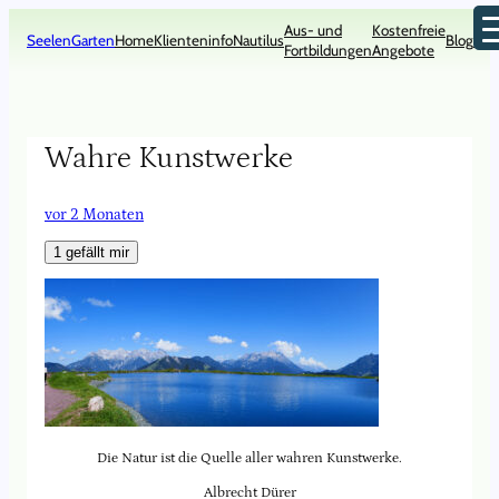
Zum
Aus- und
Kostenfreie
Inhalt
SeelenGarten
Home
Klienteninfo
Nautilus
Blog
Kon
Fortbildungen
Angebote
springen
Wahre Kunstwerke
vor 2 Monaten
1
gefällt mir
Die Natur ist die Quelle aller wahren Kunstwerke.
Albrecht Dürer