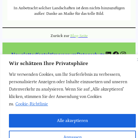
In Anbetracht solcher Landschaften ist dem nichts hinzuzufügen
außer: Danke an Maike für das tolle Bild.
Zurück zur
Blog-Seite
LinkedIn
Faceboo
Insta
Newsletter
Kontakt
Impressum
Datenschutz
Wir schätzen Ihre Privatsphäre
Wir verwenden Cookies, um Ihr Surferlebnis zu verbessern,
personalisierte Anzeigen oder Inhalte einzusetzen und unseren
Datenverkehr zu analysieren. Wenn Sie auf „Alle akzeptieren"
klicken, stimmen Sie der Anwendung von Cookies
zu.
Cookie-Richtlinie
Alle akzeptieren
Anpassen