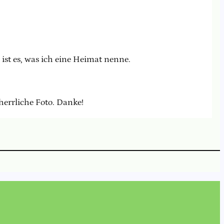
ist es, was ich eine Heimat nenne.
herrliche Foto. Danke!
In
book
stagram