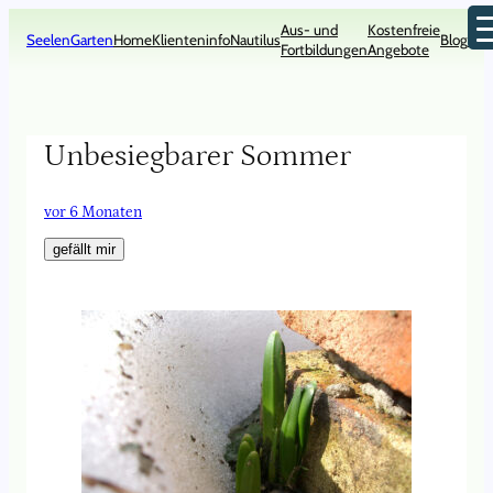
Zum
Aus- und
Kostenfreie
Inhalt
SeelenGarten
Home
Klienteninfo
Nautilus
Blog
Kon
Fortbildungen
Angebote
springen
Unbesiegbarer Sommer
vor 6 Monaten
gefällt mir