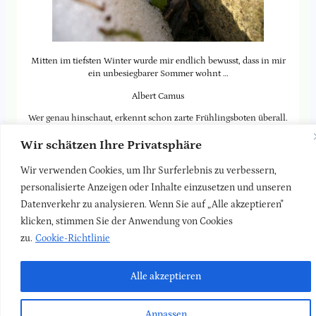
Mitten im tiefsten Winter wurde mir endlich bewusst, dass in mir
ein unbesiegbarer Sommer wohnt …
Albert Camus
Wer genau hinschaut, erkennt schon zarte Frühlingsboten überall.
Danke für dein Bild, liebe Ursula.
Wir schätzen Ihre Privatsphäre
Wir verwenden Cookies, um Ihr Surferlebnis zu verbessern,
Zurück zur
Blog-Seite
personalisierte Anzeigen oder Inhalte einzusetzen und unseren
Datenverkehr zu analysieren. Wenn Sie auf „Alle akzeptieren"
LinkedIn
Faceboo
Insta
klicken, stimmen Sie der Anwendung von Cookies
Newsletter
Kontakt
Impressum
Datenschutz
zu.
Cookie-Richtlinie
Alle akzeptieren
Anpassen