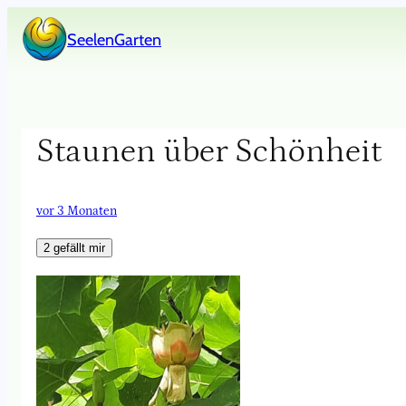
Zum
SeelenGarten
Inhalt
springen
Staunen über Schönheit
vor 3 Monaten
2
gefällt mir