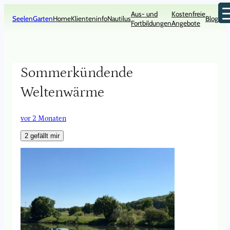
Zum
Aus- und
Kostenfreie
Inhalt
SeelenGarten
Home
Klienteninfo
Nautilus
Blog
Kon
Fortbildungen
Angebote
springen
Sommerkündende
Weltenwärme
vor 2 Monaten
2
gefällt mir