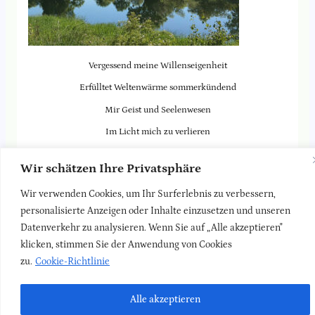
Vergessend meine Willenseigenheit
Erfülltet Weltenwärme sommerkündend
Mir Geist und Seelenwesen
Im Licht mich zu verlieren
Gebietet mir das Geistesschauen,
Wir schätzen Ihre Privatsphäre
Und kraftvoll kündet Ahnung mir
Wir verwenden Cookies, um Ihr Surferlebnis zu verbessern,
Verliere dich, um dich zu finden.
personalisierte Anzeigen oder Inhalte einzusetzen und unseren
Wochenspruch aus dem Seelenkalender von Rudolf Steiner
Datenverkehr zu analysieren. Wenn Sie auf „Alle akzeptieren"
Stephanie hat das Bild gemacht. Danke dir!
klicken, stimmen Sie der Anwendung von Cookies
zu.
Cookie-Richtlinie
Zurück zur
Blog-Seite
Alle akzeptieren