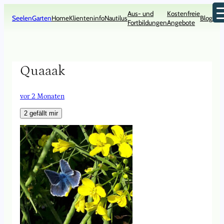
Zum
Aus- und
Kostenfreie
Inhalt
SeelenGarten
Home
Klienteninfo
Nautilus
Blog
Kon
Fortbildungen
Angebote
springen
Quaaak
vor 2 Monaten
2
gefällt mir