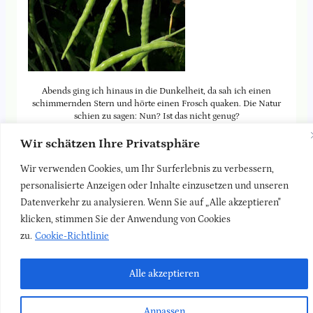
Abends ging ich hinaus in die Dunkelheit, da sah ich einen
schimmernden Stern und hörte einen Frosch quaken. Die Natur
schien zu sagen: Nun? Ist das nicht genug?
Ralph Waldo Emerson, 1803 – 1882
Wir schätzen Ihre Privatsphäre
Danke an Beate für das wunderschöne Foto!
Wir verwenden Cookies, um Ihr Surferlebnis zu verbessern,
personalisierte Anzeigen oder Inhalte einzusetzen und unseren
Datenverkehr zu analysieren. Wenn Sie auf „Alle akzeptieren"
Zurück zur
Blog-Seite
klicken, stimmen Sie der Anwendung von Cookies
zu.
Cookie-Richtlinie
LinkedIn
Faceboo
Insta
Newsletter
Kontakt
Impressum
Datenschutz
Alle akzeptieren
Anpassen