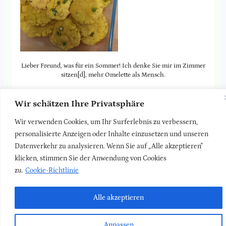
Lieber Freund, was für ein Sommer! Ich denke Sie mir im Zimmer
sitzen[d], mehr Omelette als Mensch.
Wir schätzen Ihre Privatsphäre
Friedrich Nietzsche, 1844 – 1900
Wir verwenden Cookies, um Ihr Surferlebnis zu verbessern,
Kein Omelette, sondern leckere ayurvedische Kartoffelplätzchen
mit Salat gehen bei dem Wetter auch.
personalisierte Anzeigen oder Inhalte einzusetzen und unseren
Datenverkehr zu analysieren. Wenn Sie auf „Alle akzeptieren"
klicken, stimmen Sie der Anwendung von Cookies
Zurück zur
Blog-Seite
zu.
Cookie-Richtlinie
LinkedIn
Faceboo
Insta
Newsletter
Kontakt
Impressum
Datenschutz
Alle akzeptieren
Anpassen