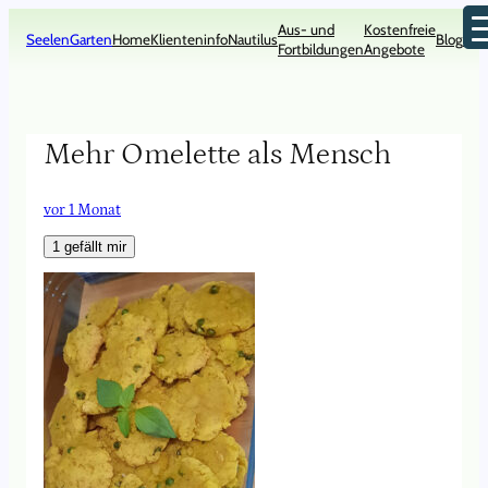
Zum
Aus- und
Kostenfreie
Inhalt
SeelenGarten
Home
Klienteninfo
Nautilus
Blog
Kon
Fortbildungen
Angebote
springen
Mehr Omelette als Mensch
vor 1 Monat
1
gefällt mir