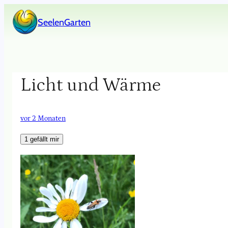
Zum
SeelenGarten
Inhalt
springen
Licht und Wärme
vor 2 Monaten
1
gefällt mir