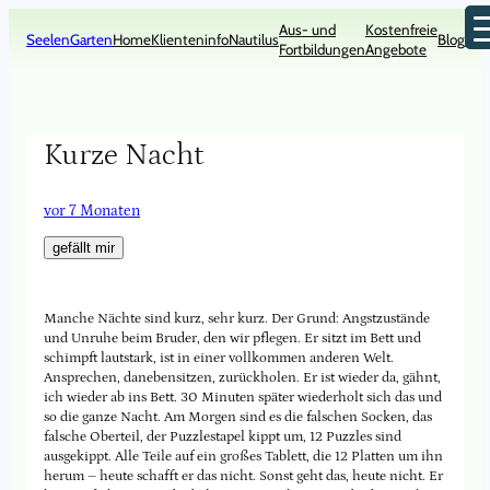
Zum
Aus- und
Kostenfreie
Inhalt
SeelenGarten
Home
Klienteninfo
Nautilus
Blog
Kon
Fortbildungen
Angebote
springen
Kurze Nacht
vor 7 Monaten
gefällt mir
Manche Nächte sind kurz, sehr kurz. Der Grund: Angstzustände
und Unruhe beim Bruder, den wir pflegen. Er sitzt im Bett und
schimpft lautstark, ist in einer vollkommen anderen Welt.
Ansprechen, danebensitzen, zurückholen. Er ist wieder da, gähnt,
ich wieder ab ins Bett. 30 Minuten später wiederholt sich das und
so die ganze Nacht. Am Morgen sind es die falschen Socken, das
falsche Oberteil, der Puzzlestapel kippt um, 12 Puzzles sind
ausgekippt. Alle Teile auf ein großes Tablett, die 12 Platten um ihn
herum – heute schafft er das nicht. Sonst geht das, heute nicht. Er