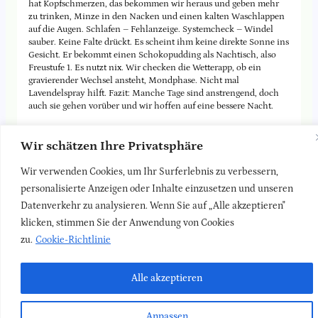
hat Kopfschmerzen, das bekommen wir heraus und geben mehr
zu trinken, Minze in den Nacken und einen kalten Waschlappen
auf die Augen. Schlafen – Fehlanzeige. Systemcheck – Windel
sauber. Keine Falte drückt. Es scheint ihm keine direkte Sonne ins
Gesicht. Er bekommt einen Schokopudding als Nachtisch, also
Freustufe 1. Es nutzt nix. Wir checken die Wetterapp, ob ein
gravierender Wechsel ansteht, Mondphase. Nicht mal
Lavendelspray hilft. Fazit: Manche Tage sind anstrengend, doch
auch sie gehen vorüber und wir hoffen auf eine bessere Nacht.
Wir schätzen Ihre Privatsphäre
Stephanie hat das feine Bild gemacht. Dankeschön!
Wir verwenden Cookies, um Ihr Surferlebnis zu verbessern,
personalisierte Anzeigen oder Inhalte einzusetzen und unseren
Zurück zur
Blog-Seite
Datenverkehr zu analysieren. Wenn Sie auf „Alle akzeptieren"
klicken, stimmen Sie der Anwendung von Cookies
zu.
Cookie-Richtlinie
LinkedIn
Faceboo
Insta
Newsletter
Kontakt
Impressum
Datenschutz
Alle akzeptieren
Anpassen