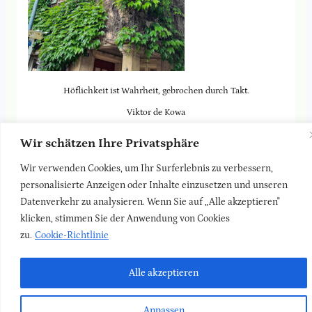
Höflichkeit ist Wahrheit, gebrochen durch Takt.
Viktor de Kowa
Zauberhaft bewachsenes Gebäude auf dem Gelände der Klinik
Wir schätzen Ihre Privatsphäre
Arlesheim. Es summt und brummt dort hingebungsvoll.
Wir verwenden Cookies, um Ihr Surferlebnis zu verbessern,
personalisierte Anzeigen oder Inhalte einzusetzen und unseren
Zurück zur
Blog-Seite
Datenverkehr zu analysieren. Wenn Sie auf „Alle akzeptieren"
klicken, stimmen Sie der Anwendung von Cookies
LinkedIn
Faceboo
Insta
zu.
Cookie-Richtlinie
Newsletter
Kontakt
Impressum
Datenschutz
Alle akzeptieren
Anpassen