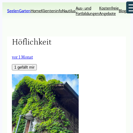
Zum
Aus- und
Kostenfreie
Inhalt
SeelenGarten
Home
Klienteninfo
Nautilus
Blog
Kon
Fortbildungen
Angebote
springen
Höflichkeit
vor 1 Monat
1
gefällt mir