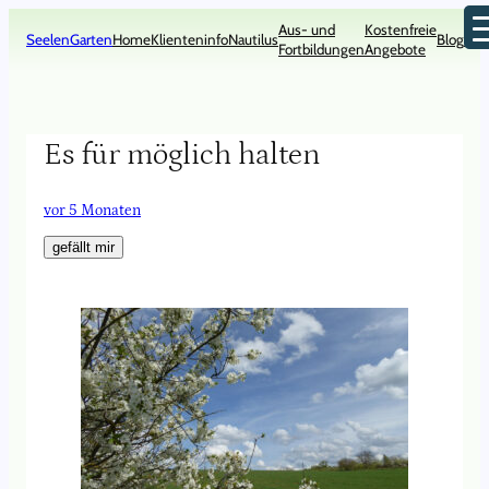
Zum
Aus- und
Kostenfreie
Inhalt
SeelenGarten
Home
Klienteninfo
Nautilus
Blog
Kon
Fortbildungen
Angebote
springen
Es für möglich halten
vor 5 Monaten
gefällt mir