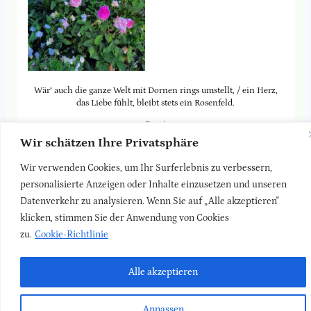
Wär‘ auch die ganze Welt mit Dornen rings umstellt, / ein Herz,
das Liebe fühlt, bleibt stets ein Rosenfeld.
Rumi
Wir schätzen Ihre Privatsphäre
Ein Rosenfeld in weiß, rosa bis dunkelrot ist der Vorgarten in
jedem Fall.
Wir verwenden Cookies, um Ihr Surferlebnis zu verbessern,
personalisierte Anzeigen oder Inhalte einzusetzen und unseren
Datenverkehr zu analysieren. Wenn Sie auf „Alle akzeptieren"
Zurück zur
Blog-Seite
klicken, stimmen Sie der Anwendung von Cookies
zu.
Cookie-Richtlinie
LinkedIn
Faceboo
Insta
Newsletter
Kontakt
Impressum
Datenschutz
Alle akzeptieren
Anpassen