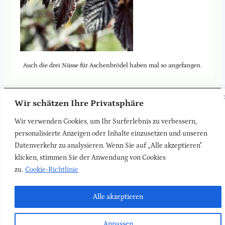
Auch die drei Nüsse für Aschenbrödel haben mal so angefangen.
Zurück zur
Blog-Seite
Wir schätzen Ihre Privatsphäre
Wir verwenden Cookies, um Ihr Surferlebnis zu verbessern,
LinkedIn
Faceboo
Insta
Newsletter
Kontakt
Impressum
Datenschutz
personalisierte Anzeigen oder Inhalte einzusetzen und unseren
Datenverkehr zu analysieren. Wenn Sie auf „Alle akzeptieren"
klicken, stimmen Sie der Anwendung von Cookies
zu.
Cookie-Richtlinie
Alle akzeptieren
Anpassen