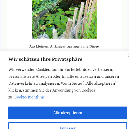
Aus kleinem Anfang entspringen alle Dinge.
Cicero
Wir schätzen Ihre Privatsphäre
Wir verwenden Cookies, um Ihr Surferlebnis zu verbessern,
Zurück zur
Blog-Seite
personalisierte Anzeigen oder Inhalte einzusetzen und unseren
Datenverkehr zu analysieren. Wenn Sie auf „Alle akzeptieren"
klicken, stimmen Sie der Anwendung von Cookies
LinkedIn
Faceboo
Insta
Newsletter
Kontakt
Impressum
Datenschutz
zu.
Cookie-Richtlinie
Alle akzeptieren
Anpassen