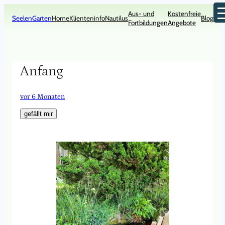
Zum
Aus- und
Kostenfreie
Inhalt
SeelenGarten
Home
Klienteninfo
Nautilus
Blog
Kon
Fortbildungen
Angebote
springen
Anfang
vor 6 Monaten
gefällt mir