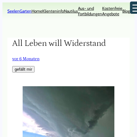
Zum
Aus- und
Kostenfreie
Inhalt
SeelenGarten
Home
Klienteninfo
Nautilus
Blog
Kon
Fortbildungen
Angebote
springen
All Leben will Widerstand
vor 6 Monaten
gefällt mir