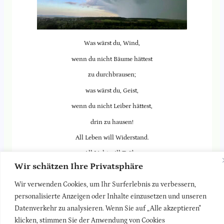
Was wärst du, Wind,
wenn du nicht Bäume hättest
zu durchbrausen;
was wärst du, Geist,
wenn du nicht Leiber hättest,
drin zu hausen!
All Leben will Widerstand.
All Licht will Trübe.
Wir schätzen Ihre Privatsphäre
All Wehen will Stamm und Wand,
Wir verwenden Cookies, um Ihr Surferlebnis zu verbessern,
dass es sich dran übe.
personalisierte Anzeigen oder Inhalte einzusetzen und unseren
Christian Morgenstern
Datenverkehr zu analysieren. Wenn Sie auf „Alle akzeptieren"
Danke an Stephanie für das Foto.
klicken, stimmen Sie der Anwendung von Cookies