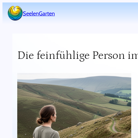
Zum
SeelenGarten
Inhalt
gefällt mir
springen
Die feinfühlige Person 