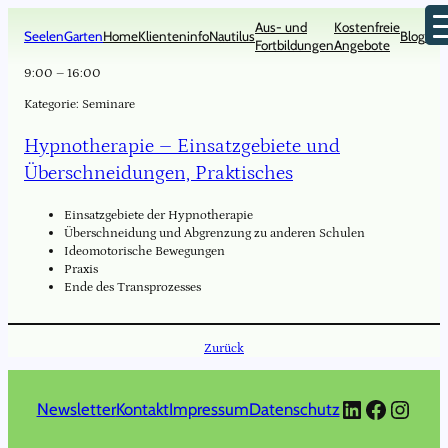
Zum
Aus- und
Kostenfreie
Inhalt
SeelenGarten
Home
Klienteninfo
Nautilus
Blog
Kon
Fortbildungen
Angebote
springen
9:00
–
16:00
Kategorie:
Seminare
Hypnotherapie – Einsatzgebiete und
Überschneidungen, Praktisches
Einsatzgebiete der Hypnotherapie
Überschneidung und Abgrenzung zu anderen Schulen
Ideomotorische Bewegungen
Praxis
Ende des Transprozesses
Zurück
LinkedIn
Faceboo
Insta
Newsletter
Kontakt
Impressum
Datenschutz