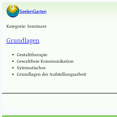
Zum
SeelenGarten
Inhalt
9:00
–
16:00
springen
Kategorie:
Seminare
Grundlagen
Gestalttherapie
Gewaltfreie Kommunikation
Sytematisches
Grundlagen der Aufstellungsarbeit