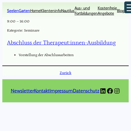
Zum
Aus- und
Kostenfreie
Inhalt
SeelenGarten
Home
Klienteninfo
Nautilus
Blog
Kon
Fortbildungen
Angebote
springen
9:00
–
16:00
Kategorie:
Seminare
Abschluss der Therapeut:innen-Ausbildung
Vorstellung der Abschlussarbeiten
Zurück
LinkedIn
Faceboo
Insta
Newsletter
Kontakt
Impressum
Datenschutz