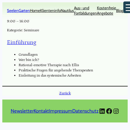
Zum
Aus- und
Kostenfreie
Inhalt
SeelenGarten
Home
Klienteninfo
Nautilus
Blog
Kon
Fortbildungen
Angebote
springen
9:00
–
16:00
Kategorie:
Seminare
Einführung
Grundlagen
Wer bin ich?
Rational-emotive Therapie nach Ellis
Praktische Fragen für angehende Therapeuten
Einleitung in das systemische Arbeiten
Zurück
LinkedIn
Faceboo
Insta
Newsletter
Kontakt
Impressum
Datenschutz