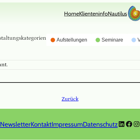
Home
Klienteninfo
Nautilus
staltungskategorien
Aufstellungen
Seminare
V
ant.
Zurück
Linked
Face
In
Newsletter
Kontakt
Impressum
Datenschutz