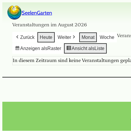
Zum
SeelenGarten
Inhalt
gefällt mir
springen
Veranstaltungen im August 2026
Veran
Zurück
Heute
Weiter
Monat
Woche
Anzeigen als
Raster
Ansicht als
Liste
In diesem Zeitraum sind keine Veranstaltungen gepl