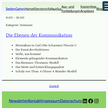
Zum
Aus- und
Kostenfreie
Inhalt
SeelenGarten
Home
Klienteninfo
Nautilus
Blog
Kon
Fortbildungen
Angebote
springen
9:00
–
16:00
Kategorie:
Seminare
Die Ebenen der Kommunikation
Miniexkurs in Carl Otto Scharmers Theorie U
Die Kunst des Hinhörens
Wolle, was komme!
Elemente gelingender Kommunikation
Das Riemann-Thomann-Modell
Das Werte und Entwicklungsquadrat
Schulz von Thun: 4 Ohren-4 Münder-Modell
Zurück
LinkedIn
Faceboo
Insta
Newsletter
Kontakt
Impressum
Datenschutz