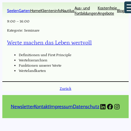
Zum
Aus- und
Kostenfreie
Inhalt
SeelenGarten
Home
Klienteninfo
Nautilus
Blog
Kon
Fortbildungen
Angebote
springen
9:00
–
16:00
Kategorie:
Seminare
Werte machen das Leben wertvoll
Definitionen und First Principle
Wertehierarchien
Funktionen unserer Werte
Wertelandkarten
Zurück
LinkedIn
Faceboo
Insta
Newsletter
Kontakt
Impressum
Datenschutz