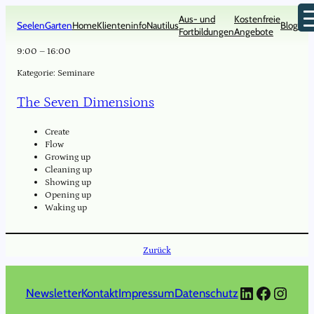
Zum
Aus- und
Kostenfreie
Inhalt
SeelenGarten
Home
Klienteninfo
Nautilus
Blog
Kon
Fortbildungen
Angebote
springen
9:00
–
16:00
Kategorie:
Seminare
The Seven Dimensions
Create
Flow
Growing up
Cleaning up
Showing up
Opening up
Waking up
Zurück
LinkedIn
Faceboo
Insta
Newsletter
Kontakt
Impressum
Datenschutz